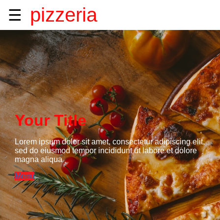
pizzeria
☰
Your Title
Lorem ipsum dolor sit amet, consectetur adipiscing elit,
sed do eiusmod tempor incididunt ut labore et dolore
magna aliqua
Menu