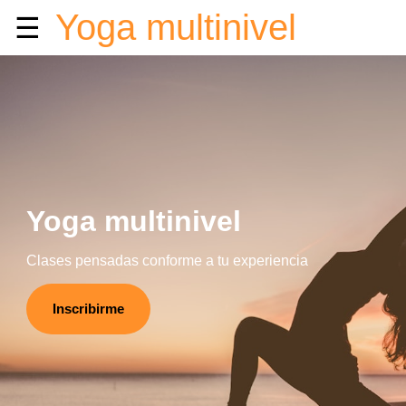
Yoga multinivel
☰
Yoga multinivel
Clases pensadas conforme a tu experiencia
Inscribirme