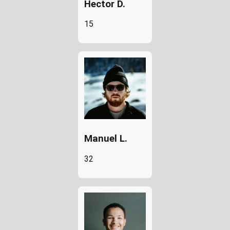
Hector D.
15
Manuel L.
32