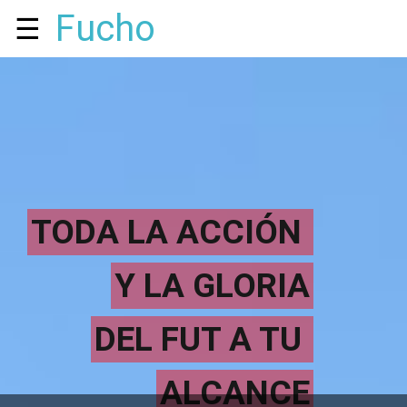
Fucho
☰
TODA LA ACCIÓN
Y LA GLORIA
DEL FUT A TU
ALCANCE