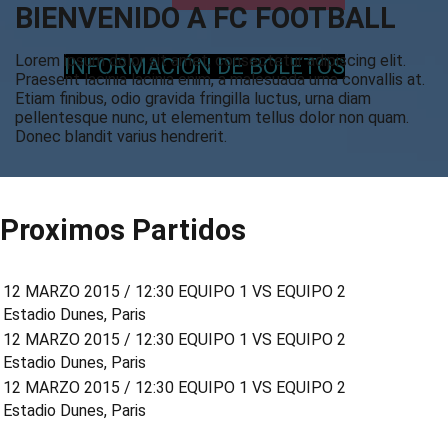
BIENVENIDO A FC FOOTBALL
Lorem ipsum dolor sit amet, consectetur adipiscing elit.
INFORMACIÓN DE BOLETOS
Praesent lacinia lacinia enim, a malesuada urna convallis at.
Etiam finibus, odio gravida fringilla luctus, urna diam
pellentesque nunc, ut elementum tellus dolor non quam.
Donec blandit varius hendrerit.
Proximos Partidos
12 MARZO 2015 / 12:30
EQUIPO 1 VS EQUIPO 2
Estadio Dunes, Paris
12 MARZO 2015 / 12:30
EQUIPO 1 VS EQUIPO 2
Estadio Dunes, Paris
12 MARZO 2015 / 12:30
EQUIPO 1 VS EQUIPO 2
Estadio Dunes, Paris