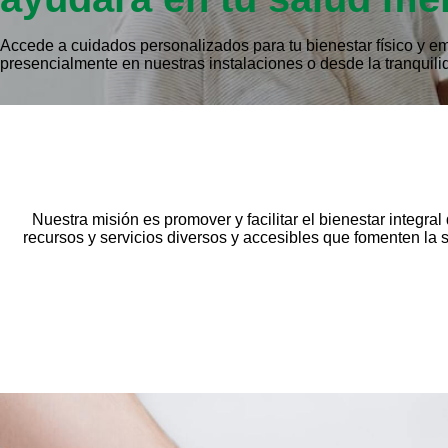
Accede a cuidados personalizados para tu bienestar físico y e
presencialmente en nuestras instalaciones o desde la tranquili
Nuestra misión es promover y facilitar el bienestar integr
recursos y servicios diversos y accesibles que fomenten la