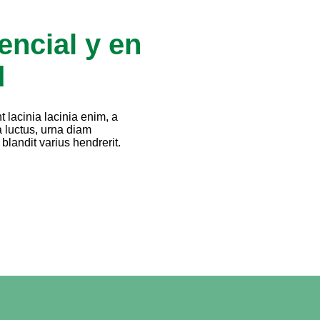
encial y en
d
 lacinia lacinia enim, a
a luctus, urna diam
landit varius hendrerit.