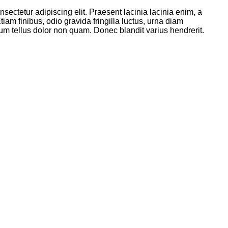
sectetur adipiscing elit. Praesent lacinia lacinia enim, a
iam finibus, odio gravida fringilla luctus, urna diam
m tellus dolor non quam. Donec blandit varius hendrerit.