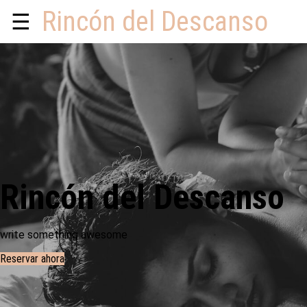
Rincón del Descanso
☰
Rincón del Descanso
write something awesome
Reservar ahora