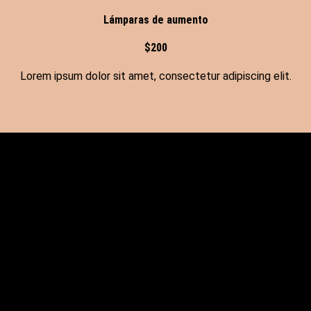
Lámparas de aumento
$200
Lorem ipsum dolor sit amet, consectetur adipiscing elit.
SOBRE EL SALÓN
Lorem ipsum dolor sit amet, consectetur adipiscing elit.
Praesent lacinia lacinia enim, a malesuada urna convallis at.
Etiam finibus, odio gravida fringilla luctus, urna diam
pellentesque nunc, ut elementum tellus dolor non quam. Donec
blandit varius hendrerit.