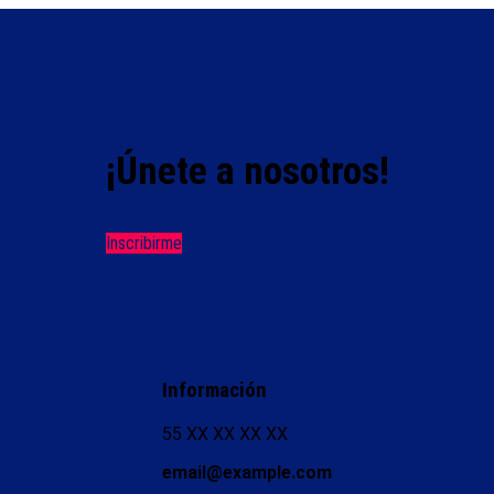
¡Únete a nosotros!
Inscribirme
Información
55 XX XX XX XX
email@example.com