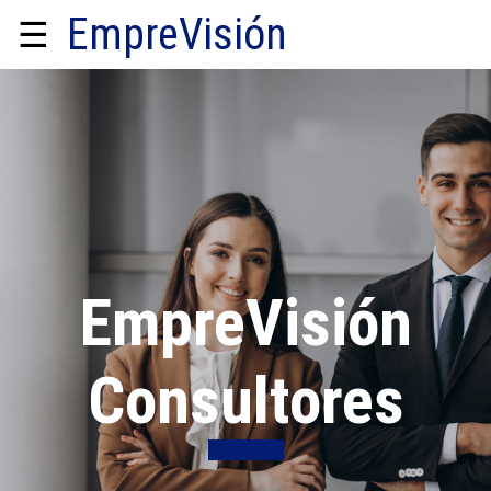
EmpreVisión
☰
EmpreVisión
Consultores
Inscribirme