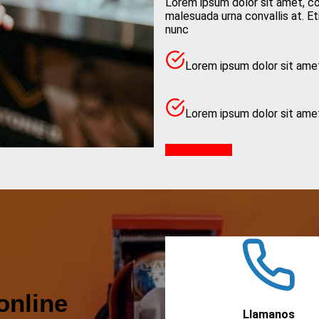
Lorem ipsum dolor sit amet, con
malesuada urna convallis at. Eti
nunc
Lorem ipsum dolor sit amet
Lorem ipsum dolor sit amet
Reservar cita
online
Llamanos