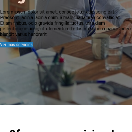
Lorem ipsum dolor sit amet, consectetur adipiscing elit.
Praesent lacinia lacinia enim, a malesuada urna convallis at.
Etiam finibus, odio gravida fringilla luctus, urna diam
pellentesque nunc, ut elementum tellus dolor non quam. Donec
blandit varius hendrerit.
Ver más servicios