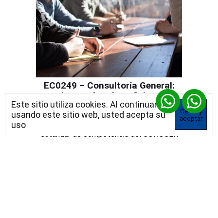
EC0249 – Consultoría General:
Qué es y cómo beneficia a tu
Este sitio utiliza cookies. Al continuar
empresa
Cerrar y
usando este sitio web, usted acepta su
aceptar
uso
Una guía completa para entender este
estándar de competencia del CONOCER