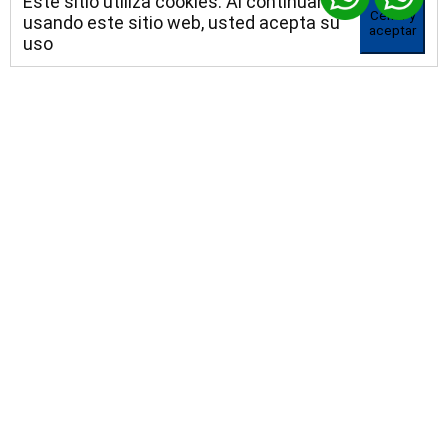
Este sitio utiliza cookies. Al continuar
Cerrar y
usando este sitio web, usted acepta su
aceptar
uso
+52 55 96371787
Blog
Consultores independientes
Alojamiento empresarial
Certificaciones profesionales
Plantillas para tu sitio