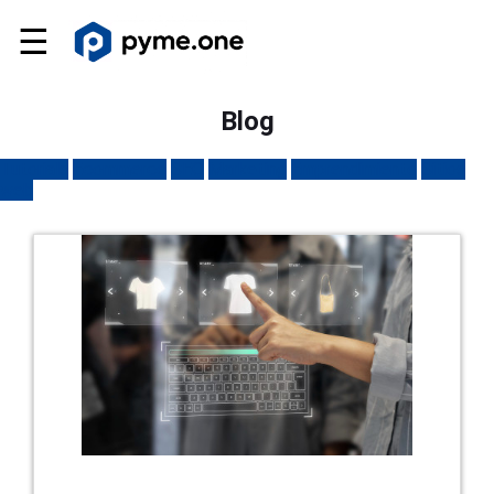
☰
Blog
Tutorials
Ecommerce
SEO
Marketing
Emprendimiento
Sitios
web